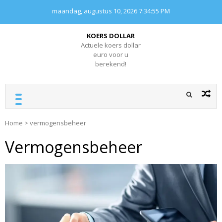
Skip
maandag, augustus 10, 2026
7:34:55 PM
to
content
KOERS DOLLAR
Actuele koers dollar
euro voor u
berekend!
Home
>
vermogensbeheer
Vermogensbeheer