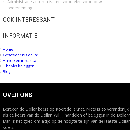
Administratie automatiseren: voordelen voor jouw
onderneming
OOK INTERESSANT
INFORMATIE
Home
Geschiedenis dollar
Handelen in valuta
E-books beleggen
Blog
OVER ONS
Bereken de Dollar koers op Koersdollar.net. Niets is zo veranderlijk
als de koers van de Dollar. Wil jij handelen of beleggen in de Dollar?
Dan is het goed om altijd op de hoogte te zijn van de laatste Dollar
koers.