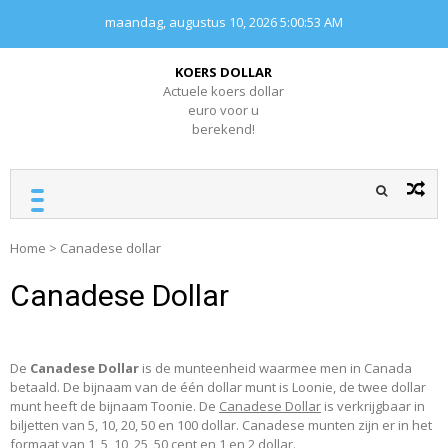
Skip
maandag, augustus 10, 2026
5:00:53 AM
to
content
KOERS DOLLAR
Actuele koers dollar
euro voor u
berekend!
Home
>
Canadese dollar
Canadese Dollar
De
Canadese Dollar
is de munteenheid waarmee men in Canada
betaald. De bijnaam van de één dollar munt is Loonie, de twee dollar
munt heeft de bijnaam Toonie. De
Canadese Dollar
is verkrijgbaar in
biljetten van 5, 10, 20, 50 en 100 dollar. Canadese munten zijn er in het
formaat van 1, 5, 10, 25, 50 cent en 1 en 2 dollar.