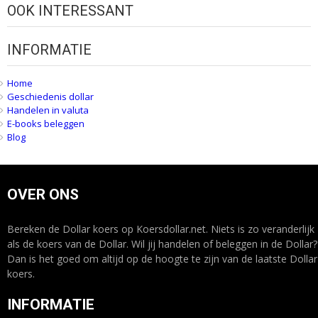
OOK INTERESSANT
INFORMATIE
Home
Geschiedenis dollar
Handelen in valuta
E-books beleggen
Blog
OVER ONS
Bereken de Dollar koers op Koersdollar.net. Niets is zo veranderlijk
als de koers van de Dollar. Wil jij handelen of beleggen in de Dollar?
Dan is het goed om altijd op de hoogte te zijn van de laatste Dollar
koers.
INFORMATIE